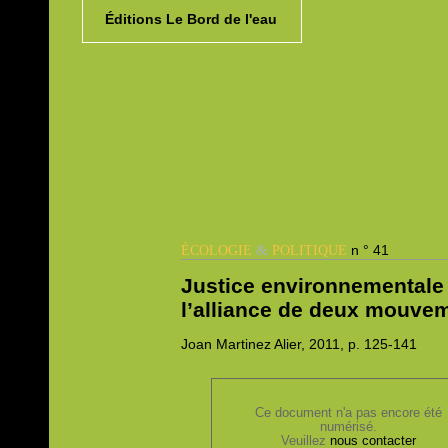
Éditions Le Bord de l'eau
&
n ° 41
ÉCOLOGIE
POLITIQUE
Justice environnementale
l’alliance de deux mouve
Joan
Martinez Alier, 2011,
p. 125-141
Ce document n'a pas encore été
numérisé.
Veuillez
nous contacter