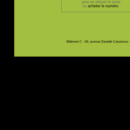
pour en obtenir le texte
ou
acheter le numéro
.
Bâtiment C - 69, avenue Danielle Casanova - 9