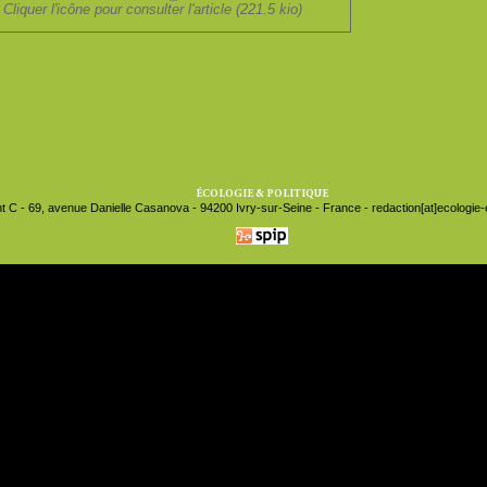
Cliquer l'icône pour consulter l'article (221.5 kio)
ÉCOLOGIE & POLITIQUE
t C - 69, avenue Danielle Casanova - 94200 Ivry-sur-Seine - France - redaction[at]ecologie-et