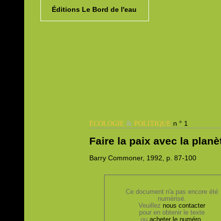
Éditions Le Bord de l'eau
&
n ° 1
ÉCOLOGIE
POLITIQUE
Faire la paix avec la planè
Barry
Commoner, 1992,
p. 87-100
Ce document n'a pas encore été
numérisé.
Veuillez
nous contacter
pour en obtenir le texte
ou
acheter le numéro
.