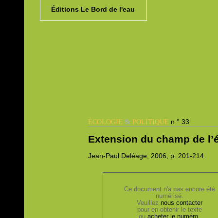
Éditions Le Bord de l'eau
&
n ° 33
ÉCOLOGIE
POLITIQUE
Extension du champ de l’
Jean-Paul
Deléage, 2006,
p. 201-214
Ce document n'a pas encore été
numérisé.
Veuillez
nous contacter
pour en obtenir le texte
ou
acheter le numéro
.