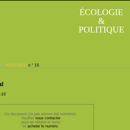
ÉCOLOGIE
&
POLITIQUE
&
n ° 15
E
POLITIQUE
al
5-10
Ce document n'a pas encore été numérisé.
Veuillez
nous contacter
pour en obtenir le texte
ou
acheter le numéro
.