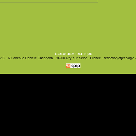
ÉCOLOGIE & POLITIQUE
t C - 69, avenue Danielle Casanova - 94200 Ivry-sur-Seine - France - redaction[at]ecologie-et