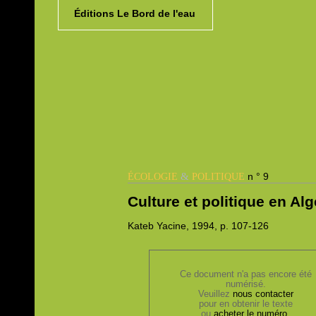
Éditions Le Bord de l'eau
&
n ° 9
ÉCOLOGIE
POLITIQUE
Culture et politique en Alg
Kateb
Yacine, 1994,
p. 107-126
Ce document n'a pas encore été
numérisé.
Veuillez
nous contacter
pour en obtenir le texte
ou
acheter le numéro
.