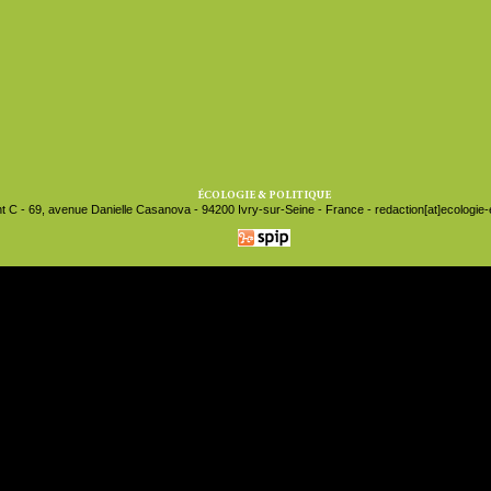
ÉCOLOGIE & POLITIQUE
t C - 69, avenue Danielle Casanova - 94200 Ivry-sur-Seine - France - redaction[at]ecologie-et