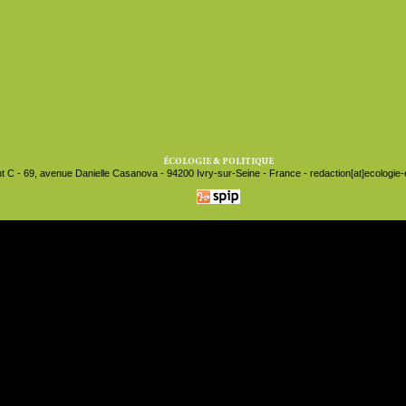
ÉCOLOGIE & POLITIQUE
t C - 69, avenue Danielle Casanova - 94200 Ivry-sur-Seine - France - redaction[at]ecologie-et