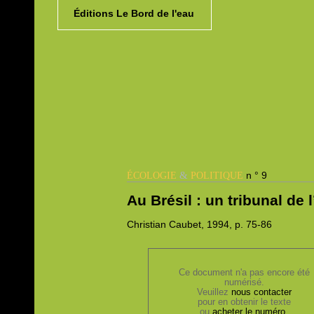
Éditions Le Bord de l'eau
&
n ° 9
ÉCOLOGIE
POLITIQUE
Au Brésil : un tribunal de 
Christian
Caubet, 1994,
p. 75-86
Ce document n'a pas encore été
numérisé.
Veuillez
nous contacter
pour en obtenir le texte
ou
acheter le numéro
.