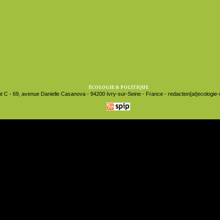
ÉCOLOGIE & POLITIQUE
t C - 69, avenue Danielle Casanova - 94200 Ivry-sur-Seine - France - redaction[at]ecologie-et