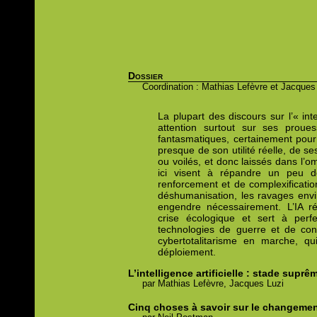
Dossier
Coordination : Mathias Lefèvre et Jacques
La plupart des discours sur l’« intel
attention surtout sur ses proue
fantasmatiques, certainement pour 
presque de son utilité réelle, de s
ou voilés, et donc laissés dans l’o
ici visent à répandre un peu 
renforcement et de complexification
déshumanisation, les ravages env
engendre nécessairement. L’IA ré
crise écologique et sert à perf
technologies de guerre et de contr
cybertotalitarisme en marche, 
déploiement.
L’intelligence artificielle : stade sup
par
Mathias
Lefèvre,
Jacques
Luzi
Cinq choses à savoir sur le changeme