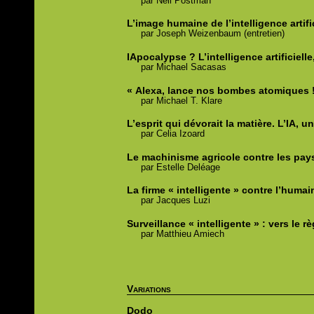
par
Neil
Postman
L’image humaine de l’intelligence artifi
par
Joseph
Weizenbaum (entretien)
IApocalypse ? L’intelligence artificiel
par
Michael
Sacasas
« Alexa, lance nos bombes atomiques ! 
par
Michael T.
Klare
L’esprit qui dévorait la matière. L’IA, 
par
Celia
Izoard
Le machinisme agricole contre les pay
par
Estelle
Deléage
La firme « intelligente » contre l’humai
par
Jacques
Luzi
Surveillance « intelligente » : vers le 
par
Matthieu
Amiech
Variations
Dodo