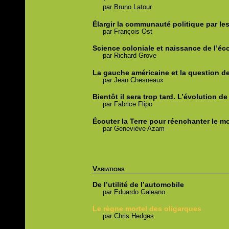
par
Bruno
Latour
Élargir la communauté politique par les
par
François
Ost
Science coloniale et naissance de l’éc
par
Richard
Grove
La gauche américaine et la question de
par
Jean
Chesneaux
Bientôt il sera trop tard.
L’évolution de
par
Fabrice
Flipo
Écouter la Terre pour réenchanter le 
par
Geneviève
Azam
Variations
De l’utilité de l’automobile
par
Eduardo
Galeano
Le règne mortel des oligarques
par
Chris
Hedges