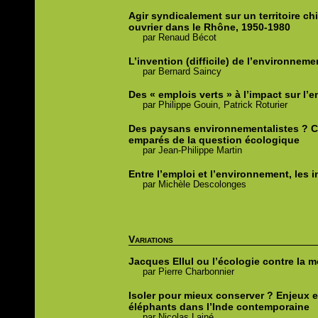
Agir syndicalement sur un territoire ch
ouvrier dans le Rhône, 1950-1980
par
Renaud
Bécot
L’invention (difficile) de l’environne
par
Bernard
Saincy
Des « emplois verts » à l’impact sur l
par
Philippe
Gouin,
Patrick
Roturier
Des paysans environnementalistes ?
C
emparés de la question écologique
par
Jean-Philippe
Martin
Entre l’emploi et l’environnement, les i
par
Michèle
Descolonges
Variations
Jacques Ellul ou l’écologie contre la 
par
Pierre
Charbonnier
Isoler pour mieux conserver ?
Enjeux e
éléphants dans l’Inde contemporaine
par
Nicolas
Lainé