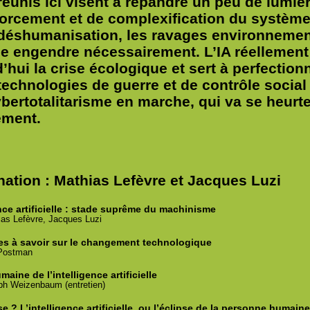
réunis ici visent à répandre un peu de lumiè
orcement et de complexification du système i
a déshumanisation, les ravages environnemen
e engendre nécessairement. L’IA réellement
’hui la crise écologique et sert à perfectio
technologies de guerre et de contrôle social d
ybertotalitarisme en marche, qui va se heur
ement.
nation : Mathias Lefèvre et Jacques Luzi
ence artificielle : stade suprême du machinisme
ias
Lefèvre,
Jacques
Luzi
es à savoir sur le changement technologique
ostman
aine de l’intelligence artificielle
ph
Weizenbaum (entretien)
e ? L’intelligence artificielle, ou l’éclipse de la personne humain