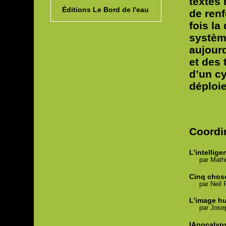
textes 
Éditions Le Bord de l'eau
de renf
fois l
systèm
aujourd
et des 
d’un c
déploi
Coordi
L’intellig
par
Math
Cinq chos
par
Neil
P
L’image hum
par
Jose
IApocalyps